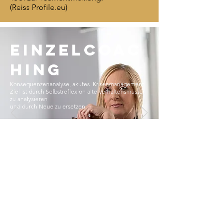
(Reiss Profile.eu)
EINZELCOAC
HING
Konsequenzenanalyse, akutes Krisenmanagement
Ziel ist durch Selbstreflexion alte Verhaltensmuster
zu analysieren
und durch Neue zu ersetzen